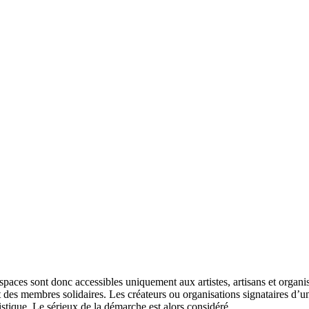
espaces sont donc accessibles uniquement aux artistes, artisans et organ
nt des membres solidaires. Les créateurs ou organisations signataires d’u
tistique. Le sérieux de la démarche est alors considéré.