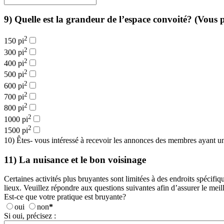
9) Quelle est la grandeur de l’espace convoité? (Vous 
2
150 pi
2
300 pi
2
400 pi
2
500 pi
2
600 pi
2
700 pi
2
800 pi
2
1000 pi
2
1500 pi
10) Êtes- vous intéressé à recevoir les annonces des membres ayant un 
11) La nuisance et le bon voisinage
Certaines activités plus bruyantes sont limitées à des endroits spécifiq
lieux. Veuillez répondre aux questions suivantes afin d’assurer le meil
Est-ce que votre pratique est bruyante?
oui
non
*
Si oui, précisez :