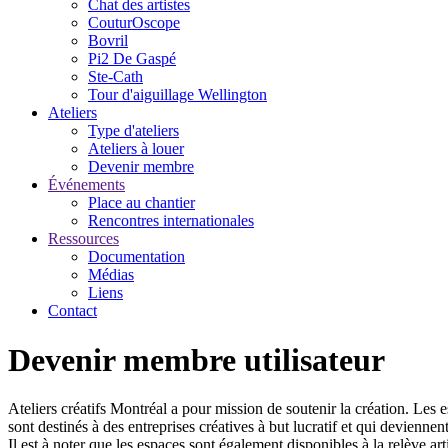
Chat des artistes
CouturOscope
Bovril
Pi2 De Gaspé
Ste-Cath
Tour d'aiguillage Wellington
Ateliers
Type d'ateliers
Ateliers à louer
Devenir membre
Événements
Place au chantier
Rencontres internationales
Ressources
Documentation
Médias
Liens
Contact
Devenir membre utilisateur
Ateliers créatifs Montréal a pour mission de soutenir la création. Les 
sont destinés à des entreprises créatives à but lucratif et qui devienne
Il est à noter que les espaces sont également disponibles à la relève ar