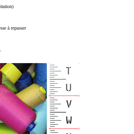
itation)
esse à repasser
.