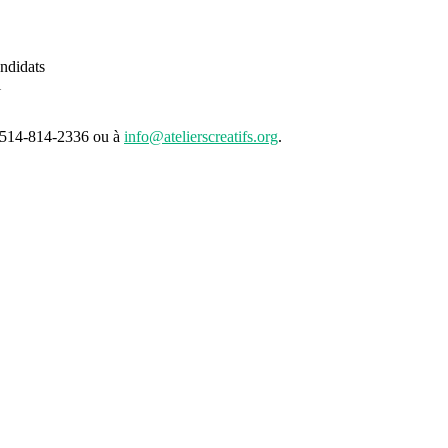
andidats
l
u 514-814-2336 ou à
info@atelierscreatifs.org
.