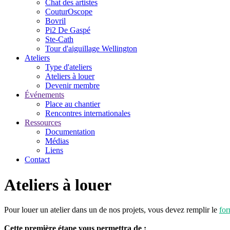
Chat des artistes
CouturOscope
Bovril
Pi2 De Gaspé
Ste-Cath
Tour d'aiguillage Wellington
Ateliers
Type d'ateliers
Ateliers à louer
Devenir membre
Événements
Place au chantier
Rencontres internationales
Ressources
Documentation
Médias
Liens
Contact
Ateliers à louer
Pour louer un atelier dans un de nos projets, vous devez remplir le
for
Cette première étape vous permettra de :