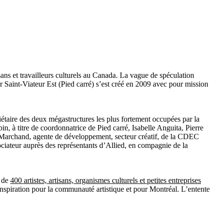
isans et travailleurs culturels au Canada. La vague de spéculation
 Saint-Viateur Est (Pied carré) s’est créé en 2009 avec pour mission
étaire des deux mégastructures les plus fortement occupées par la
n, à titre de coordonnatrice de Pied carré, Isabelle Anguita, Pierre
e Marchand, agente de développement, secteur créatif, de la CDEC
gociateur auprès des représentants d’Allied, en compagnie de la
s de
400 artistes, artisans, organismes culturels et petites entreprises
inspiration pour la communauté artistique et pour Montréal. L’entente