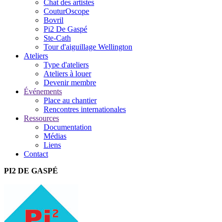
Chat des artistes
CouturOscope
Bovril
Pi2 De Gaspé
Ste-Cath
Tour d'aiguillage Wellington
Ateliers
Type d'ateliers
Ateliers à louer
Devenir membre
Événements
Place au chantier
Rencontres internationales
Ressources
Documentation
Médias
Liens
Contact
PI2 DE GASPÉ