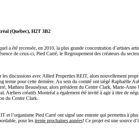
tréal (Québec), H2T 3B2
equel a été recensée, en 2010, la plus grande concentration d’artistes art
ésence de ceux-ci, Pied Carré, le Regroupement des créateurs du secteur
les discussions avec Allied Properties REIT, alors nouvellement propri
ng terme pour cette dernière. Au sein du comité ont siégé Raphaëlle Aubi
 carré, Mathieu Beauséjour, alors président du Centre Clark, Marie-Ann
. Ateliers créatifs Montréal a également été invité à agir à titre de né
ion du Centre Clark.
IT et l’organisme Pied Carré ont signé une entente qui permettra à plu
bordable, pour les
trente prochaines années
! Ce projet est une source d’